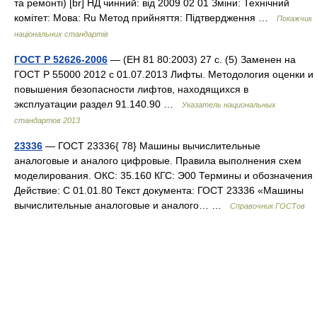
та ремонті) [br] НД чинний: від 2009 02 01 Зміни: Технічний
комітет: Мова: Ru Метод прийняття: Підтвердження …
Покажчик
національних стандартів
ГОСТ Р 52626-2006
— (ЕН 81 80:2003) 27 с. (5) Заменен на
ГОСТ Р 55000 2012 c 01.07.2013 Лифты. Методология оценки и
повышения безопасности лифтов, находящихся в
эксплуатации раздел 91.140.90 …
Указатель национальных
стандартов 2013
23336
— ГОСТ 23336{ 78} Машины вычислительные
аналоговые и аналого цифровые. Правила выполнения схем
моделирования. ОКС: 35.160 КГС: Э00 Термины и обозначения
Действие: С 01.01.80 Текст документа: ГОСТ 23336 «Машины
вычислительные аналоговые и аналого… …
Справочник ГОСТов