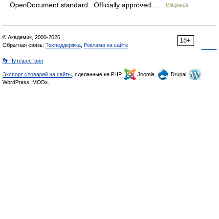
OpenDocument standard Officially approved …
Wikipedia
© Академик, 2000-2026
18+
Обратная связь:
Техподдержка
,
Реклама на сайте
👣 Путешествия
Экспорт словарей на сайты
, сделанные на PHP,
Joomla,
Drupal,
WordPress, MODx.